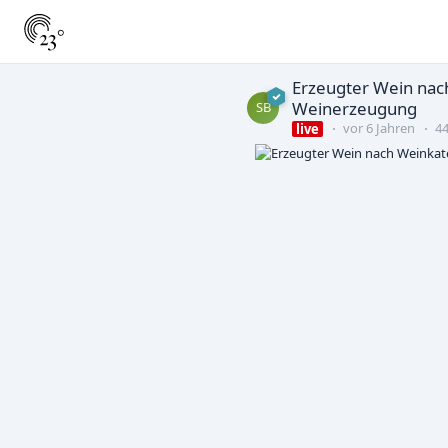
Erzeugter Wein nac
Weinerzeugung
SB
vor 6 Jahren
44
live