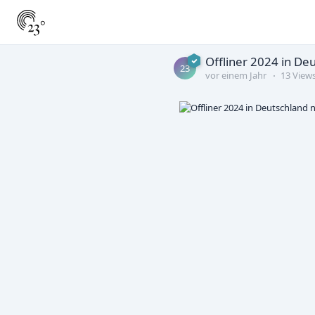
Offliner 2024 in De
23
vor einem Jahr
13 View