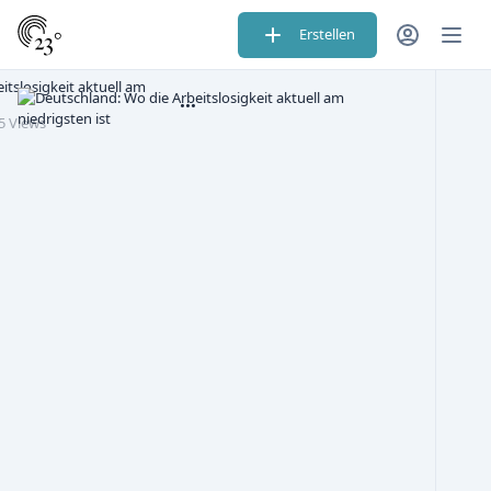
Erstellen
itslosigkeit aktuell am
5 Views