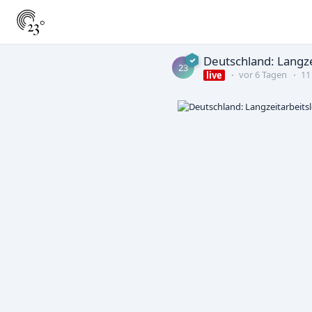
Deutschland: Langze
23
vor 6 Tagen
11
live